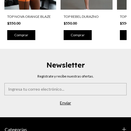
TOP S
TOP NOVA ORANGE BLAZE
TOP REBEL DURAZNO
$550.
$550.00
$550.00
Co
Comprar
Comprar
Newsletter
Regístrate y recibe nuestras ofertas.
Categorías