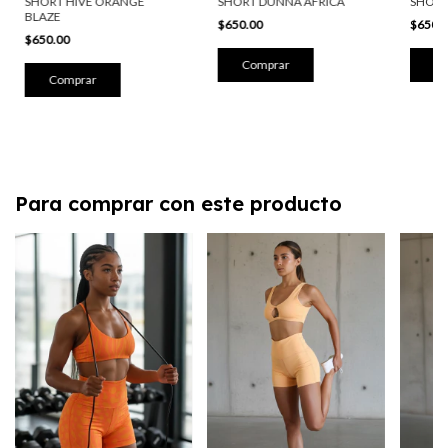
SHORT
SHORT DUNNA AFRICA
SHORT HIVE ORANGE
BLAZE
$650.
$650.00
$650.00
Co
Comprar
Comprar
Para comprar con este producto