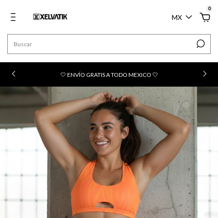
0
MX
n
🤍 ENVÍO GRATIS A TODO MEXICO 🤍