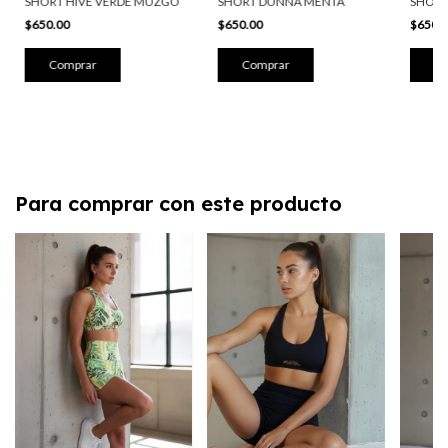
SHORT HIVE VERDE MUZGO
SHORT DUNNA MENTA
SHORT
$650.00
$650.00
$650.
Comprar
Comprar
Co
Para comprar con este producto