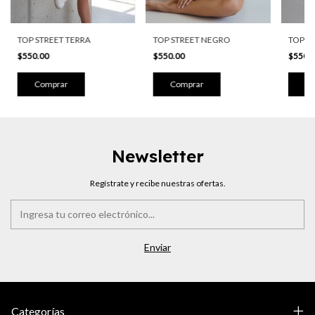
TOP STREET TERRA
TOP STREET NEGRO
TOP S
$550.00
$550.00
$550.
Comprar
Comprar
Co
Newsletter
Regístrate y recibe nuestras ofertas.
Categorías