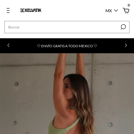
0
MX
n
🤍 ENVÍO GRATIS A TODO MEXICO 🤍