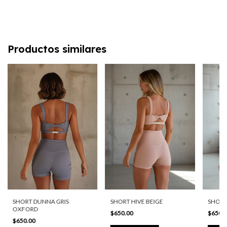
Productos similares
SHORT DUNNA GRIS
SHORT
SHORT HIVE BEIGE
OXFORD
$650.
$650.00
$650.00