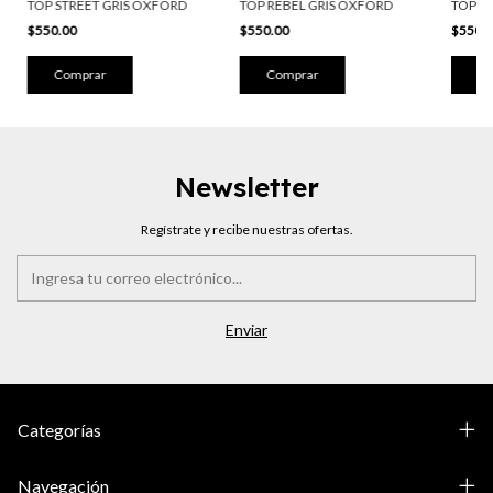
TOP R
TOP REBEL GRIS OXFORD
TOP STREET GRIS OXFORD
$550.
$550.00
$550.00
Co
Comprar
Comprar
Newsletter
Regístrate y recibe nuestras ofertas.
Categorías
Navegación