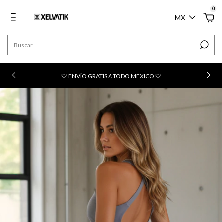
0
MX
n
🤍 ENVÍO GRATIS A TODO MEXICO 🤍