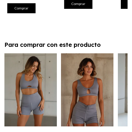
Co
Comprar
Comprar
Para comprar con este producto