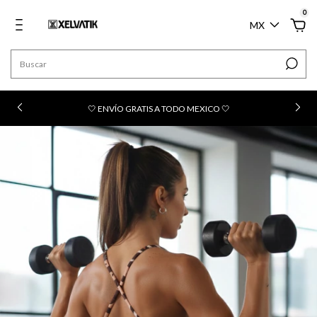
0
MX
n
🤍 ENVÍO GRATIS A TODO MEXICO 🤍