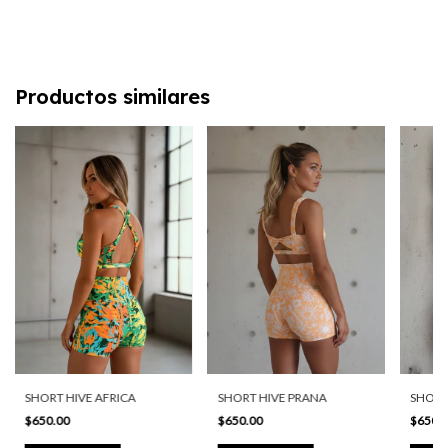
Productos similares
SHORT HIVE PRANA
SHORT HIVE AFRICA
SHORT
$650.00
$650.00
$650.