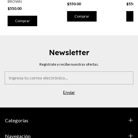
BROWN
$550.00
$550.
$550.00
Comprar
Co
Comprar
Newsletter
Regístrate y recibe nuestras ofertas.
Categorías
Navegación