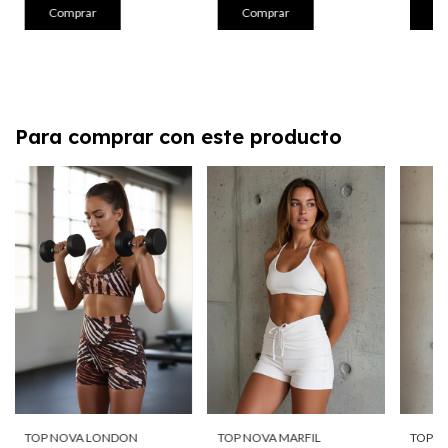
Comprar
Comprar
Co
Para comprar con este producto
TOP NOVA LONDON
TOP NOVA MARFIL
TOP N