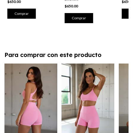
$650.
$650.00
$650.00
Co
Comprar
Comprar
Para comprar con este producto