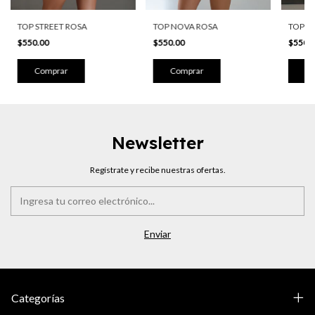
TOP S
TOP NOVA ROSA
TOP STREET ROSA
$550.
$550.00
$550.00
Co
Comprar
Comprar
Newsletter
Regístrate y recibe nuestras ofertas.
Categorías