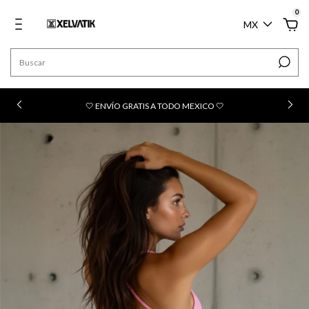
0
MX
n
🤍 ENVÍO GRATIS A TODO MEXICO 🤍