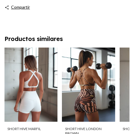
Compartir
Productos similares
SHORT
SHORT HIVE MARFIL
SHORT HIVE LONDON
BROWN